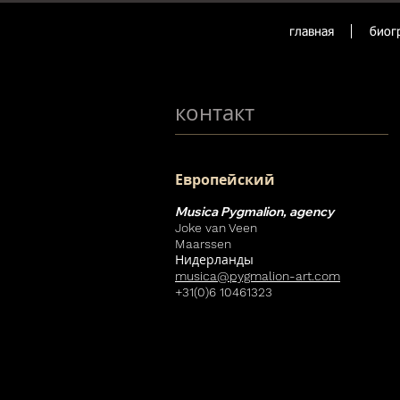
главная
биог
контакт
Европейский
Musica Pygmalion, ag
enc
y
Joke van Vee
n
Maarssen
Нидерланды
musica@pygmalion-art.com
+31(0)6 10461323